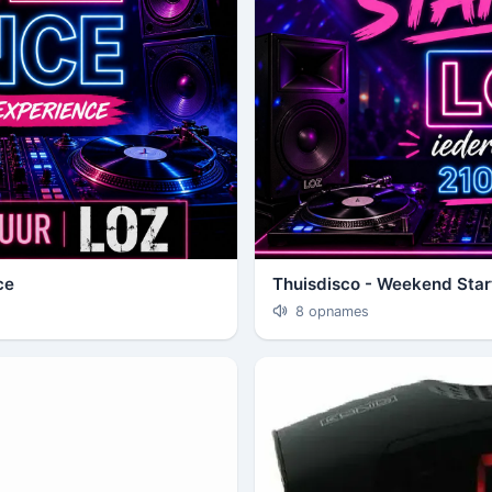
ce
Thuisdisco - Weekend Star
8 opnames