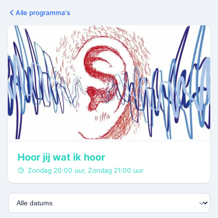
Alle programma's
Hoor jij wat ik hoor
Zondag 20:00 uur, Zondag 21:00 uur