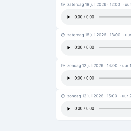
zaterdag 18 juli 2026 · 12:00 · uur
zaterdag 18 juli 2026 · 13:00 · uu
zondag 12 juli 2026 · 14:00 · uur 
zondag 12 juli 2026 · 15:00 · uur 