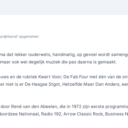
ur
Vooraf opgenomen
ma dat lekker ouderwets, handmatig, op gevoel wordt sameng
s maar ook wel degelijk muziek die pas daarna is gemaakt.
nieuws en de rubriek Kwart Voor; De Fab Four met één van de o
er niet is er De Haagse Stgot, Hetzelfde Maar Dan Anders, e
or René van den Abeelen, die in 1972 zijn eerste programma 
oordzee Nationaal, Radio 192, Arrow Classic Rock, Business