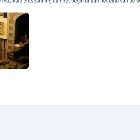
 muzikale ontspanning aan het begin of aan het eind van de 