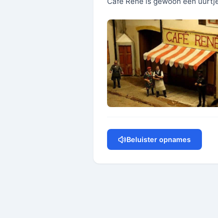
Cafe Rene is gewoon een uurtje
Beluister opnames